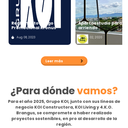
Reglamento Juego
Apartaestudio para
Promocional Kronus
arriendo
Aug 08, 2023
Dec 02, 2020
Leer más
¿Para dónde
vamos?
Para el año 2025,
Grupo KOI
, junto con sus líneas de
negocio
KOI Constructora
,
KOI Living
y
4.K.O.
Brangus
,
se compromete a haber realizado
proyectos sostenibles, en pro al desarrollo de la
región.