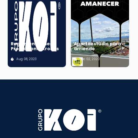
Reglamento Juego
Apartaestudio para
Promocional Kronus
arriendo
Aug 08, 2023
Dec 02, 2020